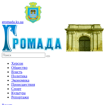
gromada.ks.ua
Херсон
Общество
Власть
Политика
Экономика
Происшествия
Спорт
Культура
Репортажи