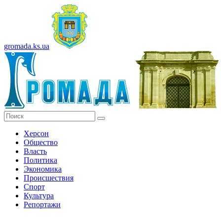
gromada.ks.ua
Херсон
Общество
Власть
Политика
Экономика
Происшествия
Спорт
Культура
Репортажи