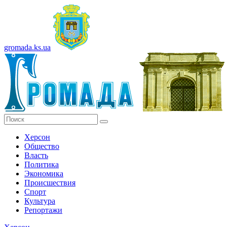
gromada.ks.ua
Херсон
Общество
Власть
Политика
Экономика
Происшествия
Спорт
Культура
Репортажи