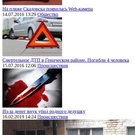
На пляже Скадовска появилась Web-камера
14.07.2016 13:29
Общество
Смертельное ДТП в Геническом районе. Погибли 4 человека
15.07.2016 12:06
Происшествия
Из-за денег внук убил родного дедушку
16.02.2019 14:24
Происшествия