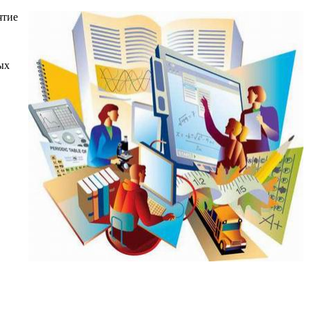
ятие
ых