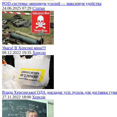
POD-системы: минимум усилий — максимум удобства
24.06.2025 07:29
Статьи
Увага! В Херсоні міни!!!
09.12.2022 19:35
Херсон
Влада Херсонської ОДА докладає усіх зусиль для доставки гум
27.11.2022 18:00
Херсон