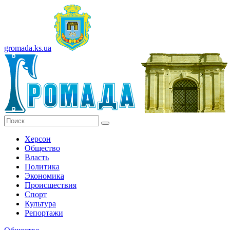
gromada.ks.ua
Херсон
Общество
Власть
Политика
Экономика
Происшествия
Спорт
Культура
Репортажи