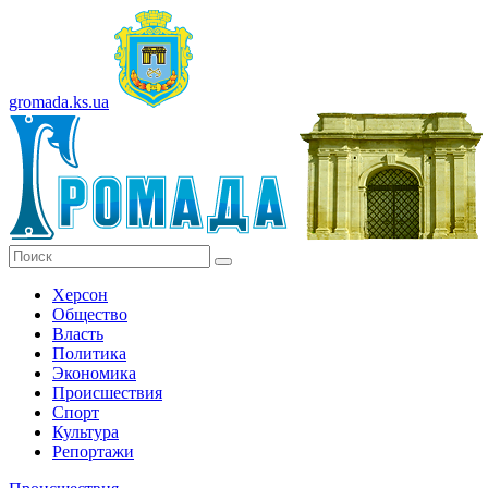
gromada.ks.ua
Херсон
Общество
Власть
Политика
Экономика
Происшествия
Спорт
Культура
Репортажи