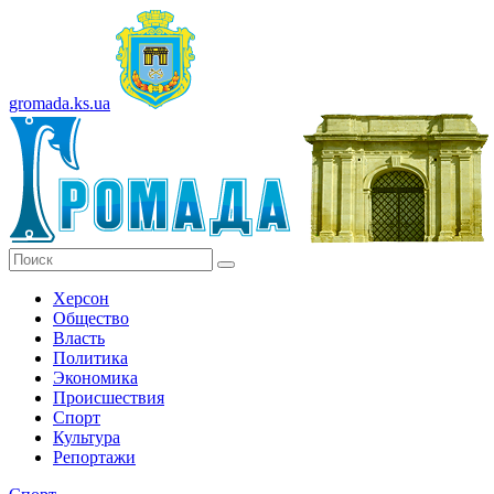
gromada.ks.ua
Херсон
Общество
Власть
Политика
Экономика
Происшествия
Спорт
Культура
Репортажи