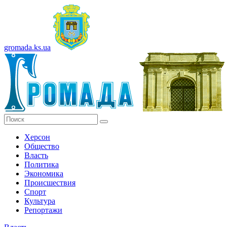
gromada.ks.ua
Херсон
Общество
Власть
Политика
Экономика
Происшествия
Спорт
Культура
Репортажи