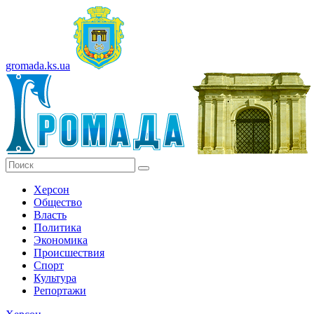
gromada.ks.ua
Херсон
Общество
Власть
Политика
Экономика
Происшествия
Спорт
Культура
Репортажи