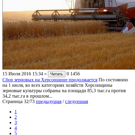
15 Июля 2016 15:34
»
0
1456
Читать
Сбор зерновых на Херсонщине продолжается
По состоянию
на 1 июля, во всех категориях хозяйств Херсонщины
зерновые культуры собраны на площади 85,3 тыс.га против
34,2 тыс.га в прошлом...
Страница 32/73
предыдущая
/
следующая
1
2
3
4
5