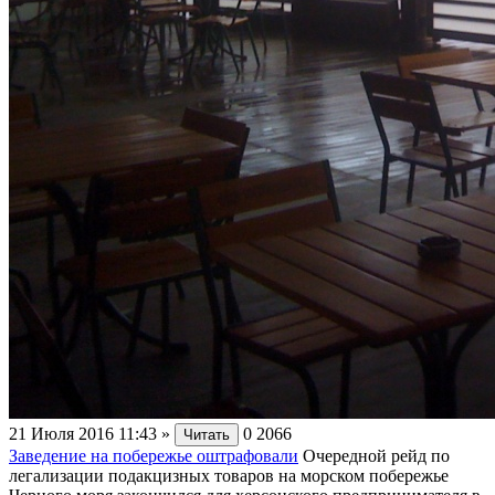
21 Июля 2016 11:43
»
0
2066
Читать
Заведение на побережье оштрафовали
Очередной рейд по
легализации подакцизных товаров на морском побережье