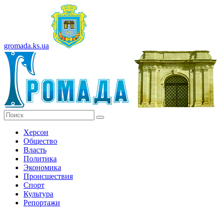
gromada.ks.ua
Херсон
Общество
Власть
Политика
Экономика
Происшествия
Спорт
Культура
Репортажи