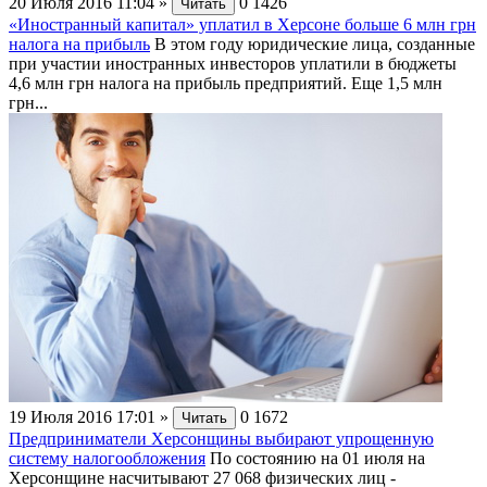
20 Июля 2016 11:04
»
0
1426
Читать
«Иностранный капитал» уплатил в Херсоне больше 6 млн грн
налога на прибыль
В этом году юридические лица, созданные
при участии иностранных инвесторов уплатили в бюджеты
4,6 млн грн налога на прибыль предприятий. Еще 1,5 млн
грн...
19 Июля 2016 17:01
»
0
1672
Читать
Предприниматели Херсонщины выбирают упрощенную
систему налогообложения
По состоянию на 01 июля на
Херсонщине насчитывают 27 068 физических лиц -