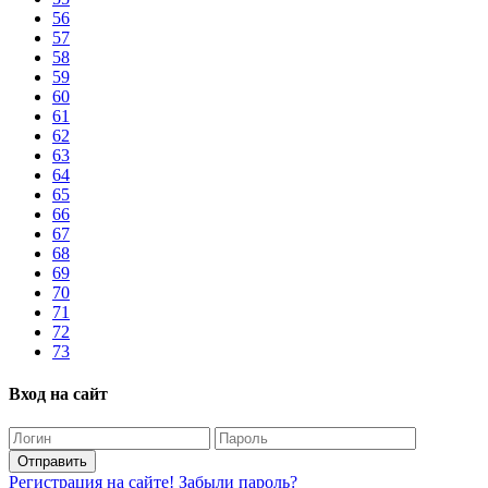
56
57
58
59
60
61
62
63
64
65
66
67
68
69
70
71
72
73
Вход на сайт
Отправить
Регистрация на сайте!
Забыли пароль?