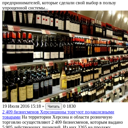
предпринимателей, которые сделали свой выбор в пользу
упрощенной системы...
19 Июля 2016 15:18
»
0
1830
Читать
2 409 бизнесменов Херсонщины торгуют подакцизными
товарами
На территории Херсона и области розничную
торговлю осуществляют 2 409 бизнесменов, которым выдано
5 905 действующих лицензий. Из них 3265 на продажу...