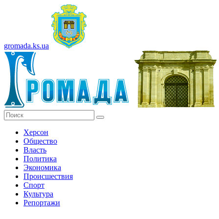
gromada.ks.ua
Херсон
Общество
Власть
Политика
Экономика
Происшествия
Спорт
Культура
Репортажи