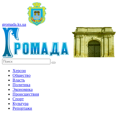
gromada.ks.ua
Херсон
Общество
Власть
Политика
Экономика
Происшествия
Спорт
Культура
Репортажи