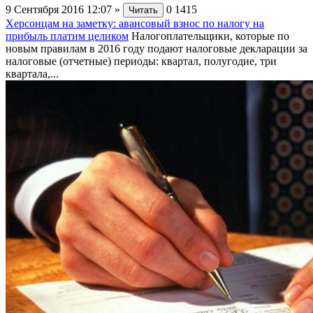
9 Сентября 2016 12:07
»
0
1415
Читать
Херсонцам на заметку: авансовый взнос по налогу на
прибыль платим целиком
Налогоплательщики, которые по
новым правилам в 2016 году подают налоговые декларации за
налоговые (отчетные) периоды: квартал, полугодие, три
квартала,...