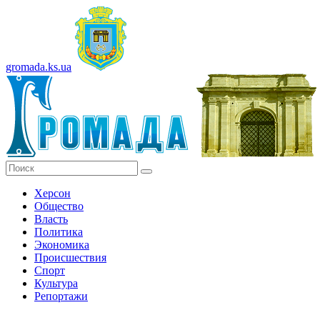
gromada.ks.ua
Херсон
Общество
Власть
Политика
Экономика
Происшествия
Спорт
Культура
Репортажи