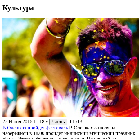
Культура
22 Июня 2016 11:18
»
0
1513
Читать
В Олешках пройдет фестиваль
В Олешках 8 июля на
набережной в 18.00 пройдет индийский этнический праздник
«Ратха Ятра» и фестиваль красок холи. Не первый год