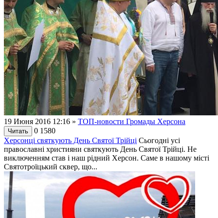
19 Июня 2016 12:16
»
ТОП-новости Громады Херсона
0
1580
Читать
Херсонці святкують День Святої Трійці
Сьогодні усі
православні християни святкують День Святої Трійці. Не
виключенням став і наш рідний Херсон. Саме в нашому місті
Святотроїцький сквер, що...