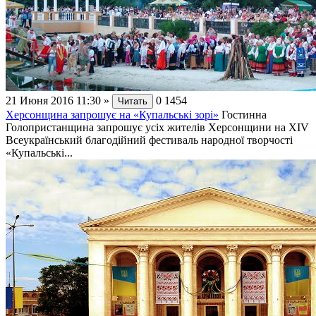
21 Июня 2016 11:30
»
0
1454
Читать
Херсонщина запрошує на «Купальські зорі»
Гостинна
Голопристанщина запрошує усіх жителів Херсонщини на XIV
Всеукраїнський благодійний фестиваль народної творчості
«Купальські...