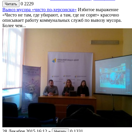
0
2229
Читать
Вывоз мусора «чисто по-херсонски»
Избитое выражение
«Чисто не там, где убирают, а там, где не сорят» красочно
описывает работу коммунальных служб по вывозу мусора.
Более чем...
28 Декабря 2015 16:12
»
0
1331
Читать