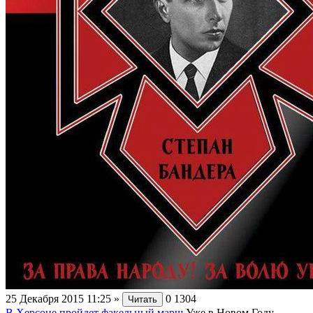
25 Декабря 2015 11:25
»
0
1304
Читать
В Херсоне пройдет факельный марш
Уже в Новом Году