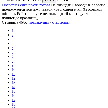
17 Декабря 2015 15:28
»
0
1266
Читать
Областная елка почти готова
На площади Свободы в Херсоне
продолжается монтаж главной новогодней елки Херсонской
области. Работники уже несколько дней монтируют
пушистую красавицу,...
Страница 46/57
предыдущая
/
следующая
1
2
3
4
5
6
7
8
9
10
11
12
13
14
15
16
17
18