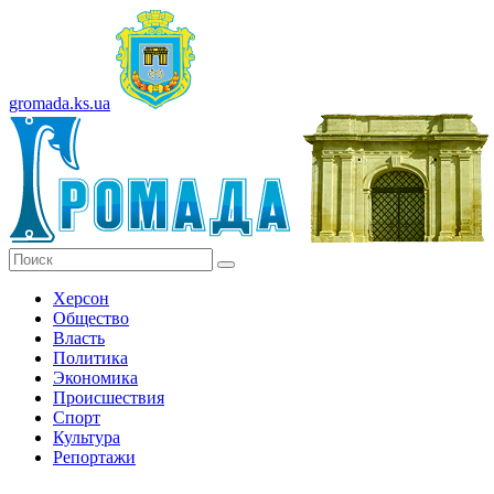
gromada.ks.ua
Херсон
Общество
Власть
Политика
Экономика
Происшествия
Спорт
Культура
Репортажи