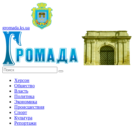
gromada.ks.ua
Херсон
Общество
Власть
Политика
Экономика
Происшествия
Спорт
Культура
Репортажи