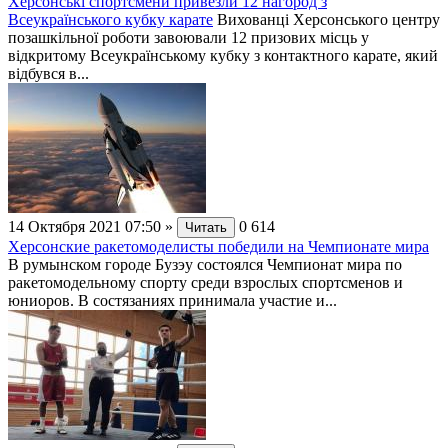
Херсонські спортсмени привезли 12 нагород з
Всеукраїнського кубку карате
Вихованці Херсонського центру
позашкільної роботи завоювали 12 призових місць у
відкритому Всеукраїнському кубку з контактного карате, який
відбувся в...
14 Октября 2021 07:50
»
0
614
Читать
Херсонские ракетомоделисты победили на Чемпионате мира
В румынском городе Бузэу состоялся Чемпионат мира по
ракетомодельному спорту среди взрослых спортсменов и
юниоров. В состязаниях принимала участие и...