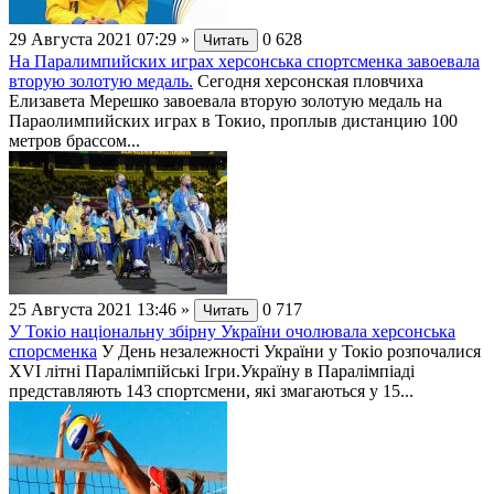
29 Августа 2021 07:29
»
0
628
Читать
На Паралимпийских играх херсонська спортсменка завоевала
вторую золотую медаль.
Сегодня херсонская пловчиха
Елизавета Мерешко завоевала вторую золотую медаль на
Параолимпийских играх в Токио, проплыв дистанцию 100
метров брассом...
25 Августа 2021 13:46
»
0
717
Читать
У Токіо національну збірну України очолювала херсонська
спорсменка
У День незалежності України у Токіо розпочалися
XVI літні Паралімпійські Ігри.Україну в Паралімпіаді
представляють 143 спортсмени, які змагаються у 15...