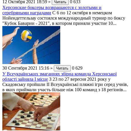
12 Октября 2021 18:59
»
0
633
Читать
Херсонские боксеры возвращаются с золотыми и
серебряными наградами
С 6 по 12 октября в немецком
Нойендеттельзау состоялся международный турнир по боксу
"Кубок Баварии - 2021", в котором приняли участие 10...
30 Сентября 2021 15:16
»
0
629
Читать
У Всеукраїнських змаганнях збірна команда Херсонської
області зайняла І місце
З 23 по 27 вересня 2021 року у
Скадовську пройшли ІІ Всеукраїнські пляжні ігри серед учнів,
в яких приймали участь більше ніж 100 команд з 18 регіонів...