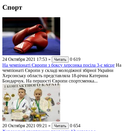
Спорт
24 Октября 2021 17:53
»
0
619
Читать
На чемпіонаті Європи з боксу херсонка посіла 3-є місце
На
чемпіонаті Європи у складі молодіжної збірної України
Херсонську область представляла 18-річна Катерина
Бондарчук. На першості Європи спортсменка...
20 Октября 2021 09:21
»
0
654
Читать