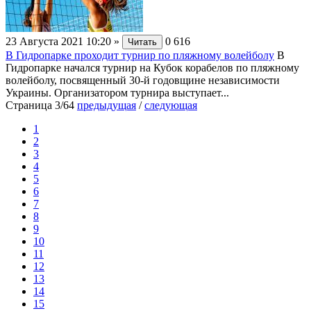
23 Августа 2021 10:20
»
0
616
Читать
В Гидропарке проходит турнир по пляжному волейболу
В
Гидропарке начался турнир на Кубок корабелов по пляжному
волейболу, посвященный 30-й годовщине независимости
Украины. Организатором турнира выступает...
Страница 3/64
предыдущая
/
следующая
1
2
3
4
5
6
7
8
9
10
11
12
13
14
15