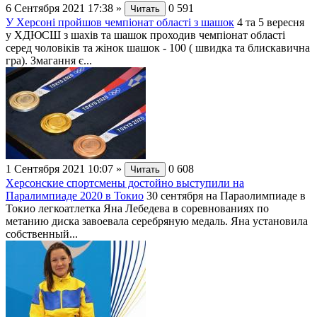
6 Сентября 2021 17:38
»
0
591
Читать
У Херсоні пройшов чемпіонат області з шашок
4 та 5 вересня
у ХДЮСШ з шахів та шашок проходив чемпіонат області
серед чоловіків та жінок шашок - 100 ( швидка та блискавична
гра). Змагання є...
1 Сентября 2021 10:07
»
0
608
Читать
Херсонские спортсмены достойно выступили на
Паралимпиаде 2020 в Токио
30 сентября на Параолимпиаде в
Токио легкоатлетка Яна Лебедева в соревнованиях по
метанию диска завоевала серебряную медаль. Яна установила
собственный...