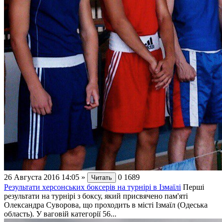
26 Августа 2016 14:05
»
0
1689
Читать
Результати херсонських боксерів на турнірі в Ізмаїлі
Перші
результати на турнірі з боксу, який присвячено пам'яті
Олександра Суворова, що проходить в місті Ізмаїл (Одеська
область). У ваговій категорії 56...