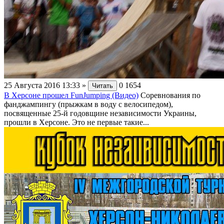
25 Августа 2016 13:33
»
0
1654
Читать
В Херсоне прошел FunJumping (Видео)
Соревнования по
фанджампингу (прыжкам в воду с велосипедом),
посвященные 25-й годовщине независимости Украины,
прошли в Херсоне. Это не первые такие...