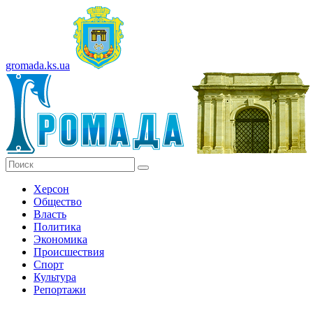
gromada.ks.ua
Херсон
Общество
Власть
Политика
Экономика
Происшествия
Спорт
Культура
Репортажи