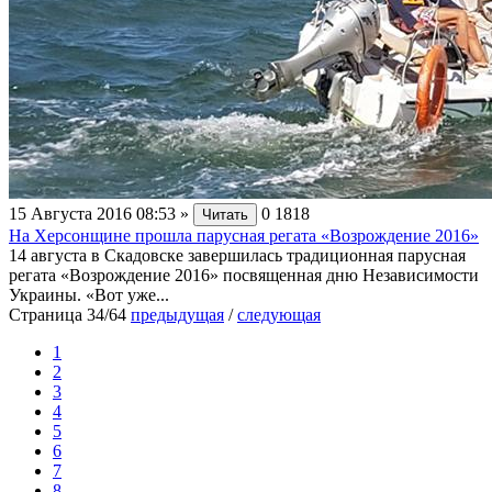
15 Августа 2016 08:53
»
0
1818
Читать
На Херсонщине прошла парусная регата «Возрождение 2016»
14 августа в Скадовске завершилась традиционная парусная
регата «Возрождение 2016» посвященная дню Независимости
Украины. «Вот уже...
Страница 34/64
предыдущая
/
следующая
1
2
3
4
5
6
7
8