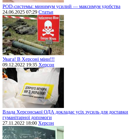
POD-системы: минимум усилий — максимум удобства
24.06.2025 07:29
Статьи
Увага! В Херсоні міни!!!
09.12.2022 19:35
Херсон
Влада Херсонської ОДА докладає усіх зусиль для доставки
гуманітарної допомоги
27.11.2022 18:00
Херсон