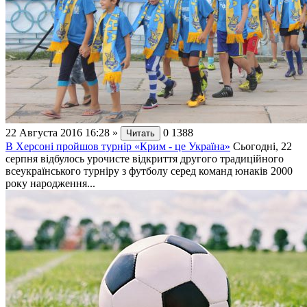
22 Августа 2016 16:28
»
0
1388
Читать
В Херсоні пройшов турнір «Крим - це Україна»
Сьогодні, 22
серпня відбулось урочисте відкриття другого традиційного
всеукраїнського турніру з футболу серед команд юнаків 2000
року народження...