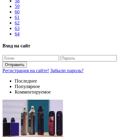
58
59
60
61
62
63
64
Вход на сайт
Отправить
Регистрация на сайте!
Забыли пароль?
Последнее
Популярное
Комментируемое