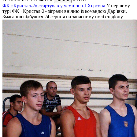
ФК «Кристал-2» стартував у чемпіонаті Херсона
У першому
турі ФК «Кристал-2» зіграли внічию із командою Дар’ївки.
Змагання відбулися 24 серпня на запасному полі стадіону...