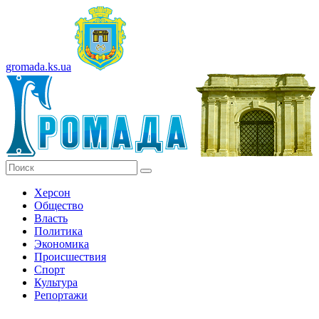
gromada.ks.ua
Херсон
Общество
Власть
Политика
Экономика
Происшествия
Спорт
Культура
Репортажи