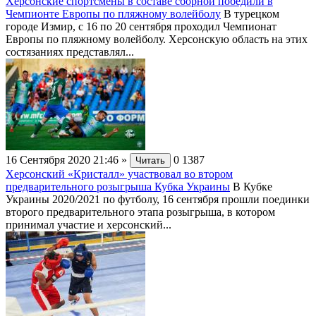
Херсонские спортсмены в составе сборной победили в
Чемпионте Европы по пляжному волейболу
В турецком
городе Измир, с 16 по 20 сентября проходил Чемпионат
Европы по пляжному волейболу. Херсонскую область на этих
состязаниях представлял...
16 Сентября 2020 21:46
»
0
1387
Читать
Херсонский «Кристалл» участвовал во втором
предварительного розыгрыша Кубка Украины
В Кубке
Украины 2020/2021 по футболу, 16 сентября прошли поединки
второго предварительного этапа розыгрыша, в котором
принимал участие и херсонский...