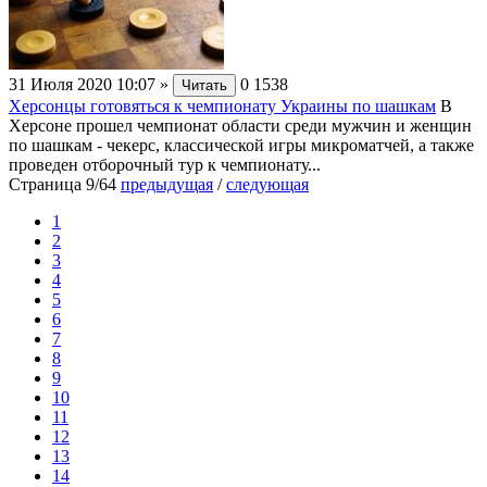
31 Июля 2020 10:07
»
0
1538
Читать
Херсонцы готовяться к чемпионату Украины по шашкам
В
Херсоне прошел чемпионат области среди мужчин и женщин
по шашкам - чекерс, классической игры микроматчей, а также
проведен отборочный тур к чемпионату...
Страница 9/64
предыдущая
/
следующая
1
2
3
4
5
6
7
8
9
10
11
12
13
14