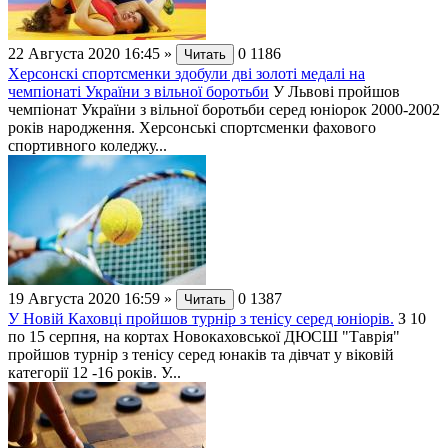
22 Августа 2020 16:45
»
0
1186
Читать
Херсонскі спортсменки здобули дві золоті медалі на
чемпіонаті України з вільної боротьби
У Львові пройшов
чемпіонат України з вільної боротьби серед юніорок 2000-2002
років народження. Херсонські спортсменки фахового
спортивного коледжу...
19 Августа 2020 16:59
»
0
1387
Читать
У Новій Каховці пройшов турнір з тенісу серед юніорів.
З 10
по 15 серпня, на кортах Новокаховської ДЮСШ "Таврія"
пройшов турнір з тенісу серед юнаків та дівчат у віковій
категорії 12 -16 років. У...