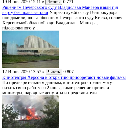
19 Июня 2020 15:11
»
0
771
Читать
Рішенням Печерського суду Владислава Мангера взяли під
варту без права застави
У прес-службі офісу Генпрокурора
повідомили, що за рішенням Печерського суду Києва, голову
Херсонської обласної ради Владислава Мангера,
підозрюваного у...
12 Июня 2020 13:57
»
0
807
Читать
Кинотеатры Херсона к открытию приобретают новые фильмы
По предварительным данным, кинотеатры страны могут
начать свою работу со 2 июля, такое решение приняли
министры, народные депутаты и представители...