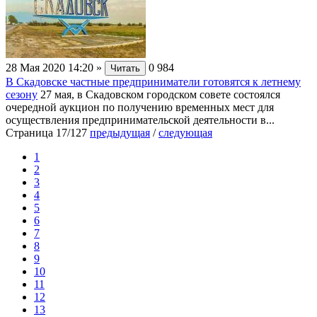
28 Мая 2020 14:20
»
0
984
Читать
В Скадовске частные предприниматели готовятся к летнему
сезону
27 мая, в Скадовском городском совете состоялся
очередной аукцион по получению временных мест для
осуществления предпринимательской деятельности в...
Страница 17/127
предыдущая
/
следующая
1
2
3
4
5
6
7
8
9
10
11
12
13