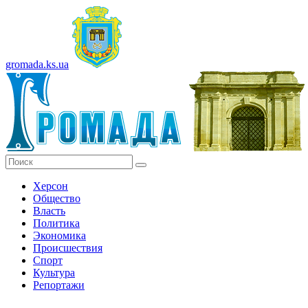
gromada.ks.ua
Херсон
Общество
Власть
Политика
Экономика
Происшествия
Спорт
Культура
Репортажи