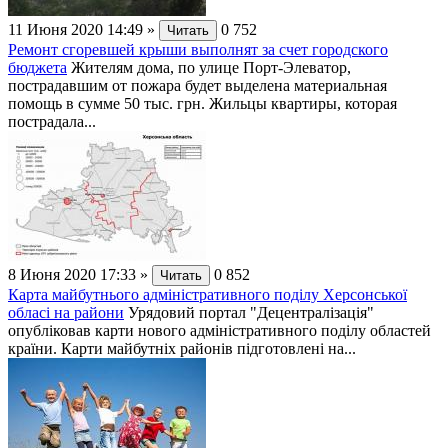
11 Июня 2020 14:49
»
0
752
Читать
Ремонт сгоревшей крыши выполнят за счет городского
бюджета
Жителям дома, по улице Порт-Элеватор,
пострадавшим от пожара будет выделена материальная
помощь в сумме 50 тыс. грн. Жильцы квартиры, которая
пострадала...
8 Июня 2020 17:33
»
0
852
Читать
Карта майбутнього адміністративного поділу Херсонської
обласі на райони
Урядовий портал "Децентралізація"
опубліковав карти нового адміністративного поділу областей
країни. Карти майбутніх районів підготовлені на...