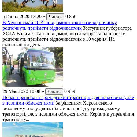
5 Июня 2020 13:29
»
0
856
Читать
В Херсонській ОГА повідомили коли бази відпочинку
розпочнуть приймати відпочиваючих
Заступник губернатора
ХОГА Вадим Чабан повідомив, що санаторії та пансіонати
розпочнуть приймати відпочиваючих з 10 червня. На
сьогоняшній день...
29 Мая 2020 10:08
»
0
959
Читать
Почав працювати громадський транспорт для пільговиків, але
з певними обмеженнями
За рішенням Херсонського
виконкому знову діють пільги на проїзд у громадському
транспорті, але з певними обмеженнями. Керівник управління
транспорту...