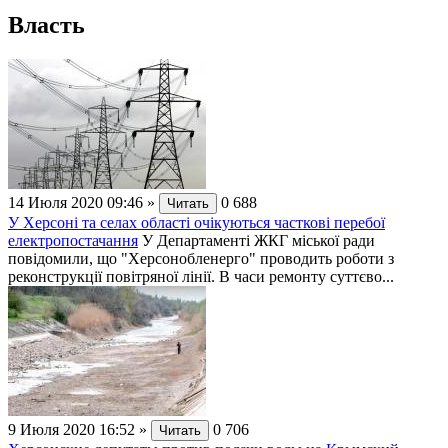
Власть
14 Июля 2020 09:46
»
0
688
Читать
У Херсоні та селах області очікуються часткові перебої
електропостачання
У Департаменті ЖКГ міської ради
повідомили, що "Херсонобленерго" проводить роботи з
реконструкції повітряної лінії. В часи ремонту суттєво...
9 Июля 2020 16:52
»
0
706
Читать