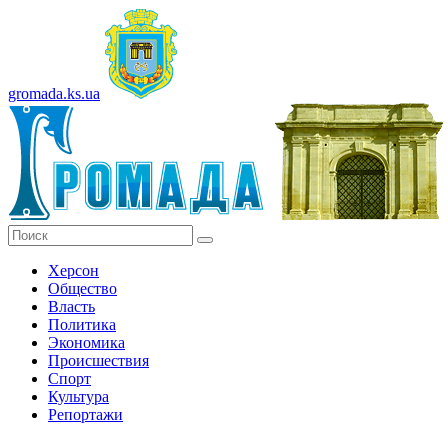
gromada.ks.ua
Херсон
Общество
Власть
Политика
Экономика
Происшествия
Спорт
Культура
Репортажи