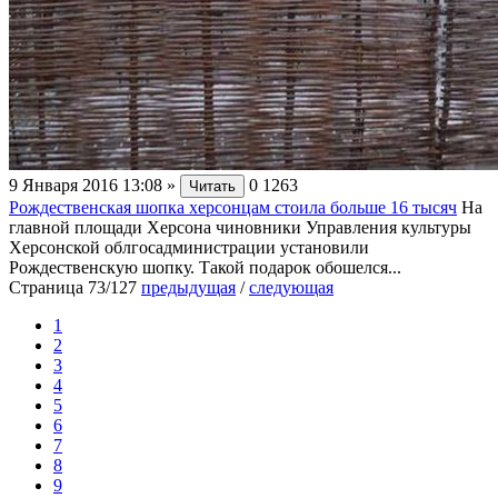
9 Января 2016 13:08
»
0
1263
Читать
Рождественская шопка херсонцам стоила больше 16 тысяч
На
главной площади Херсона чиновники Управления культуры
Херсонской облгосадминистрации установили
Рождественскую шопку. Такой подарок обошелся...
Страница 73/127
предыдущая
/
следующая
1
2
3
4
5
6
7
8
9