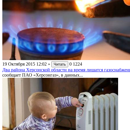
19 Октября 2015 12:02
»
0
1224
Читать
Два района Херсонской области на время лишатся газоснабжен
сообщает ПАО «Херсонгаз», в данных...