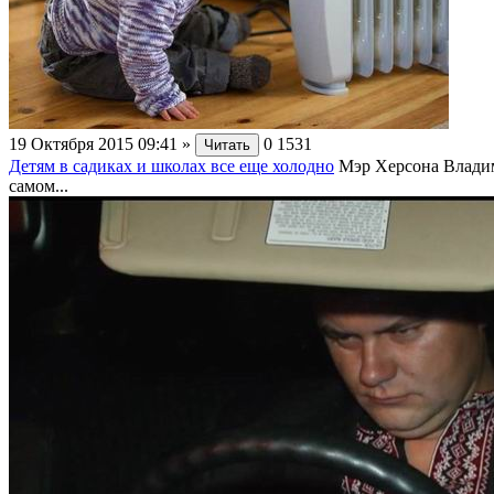
19 Октября 2015 09:41
»
0
1531
Читать
Детям в садиках и школах все еще холодно
Мэр Херсона Владим
самом...