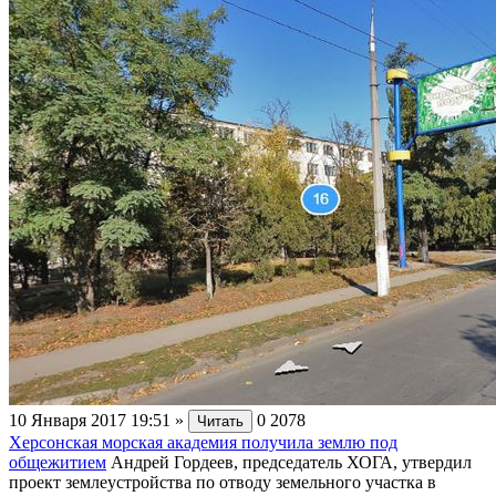
10 Января 2017 19:51
»
0
2078
Читать
Херсонская морская академия получила землю под
общежитием
Андрей Гордеев, председатель ХОГА, утвердил
проект землеустройства по отводу земельного участка в