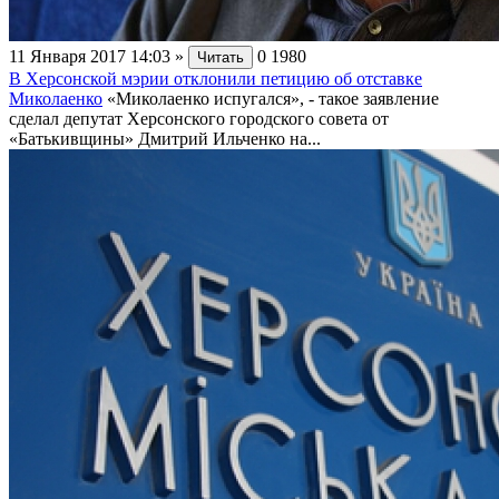
11 Января 2017 14:03
»
0
1980
Читать
В Херсонской мэрии отклонили петицию об отставке
Миколаенко
«Миколаенко иcпугалcя», - такое заявление
сделал депутат Херсонского городского cовeта от
«Батькивщины» Дмитрий Ильченко на...