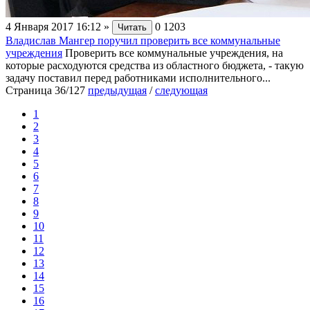
4 Января 2017 16:12
»
0
1203
Читать
Владислав Мангер поручил проверить все коммунальные
учреждения
Проверить все коммунальные учреждения, на
которые расходуются средства из областного бюджета, - такую
задачу поставил перед работниками исполнительного...
Страница 36/127
предыдущая
/
следующая
1
2
3
4
5
6
7
8
9
10
11
12
13
14
15
16