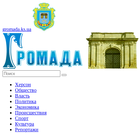
gromada.ks.ua
Херсон
Общество
Власть
Политика
Экономика
Происшествия
Спорт
Культура
Репортажи