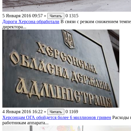
5 Января 2016 09:57
»
0
1315
Читать
Дороги Херсона обработали
В связи с резким снижением темп
директора...
4 Января 2016 16:22
»
0
1169
Читать
Херсонцам ОГА обойдется более 6 миллионов гривен
Расходы 
работникам аппарата...