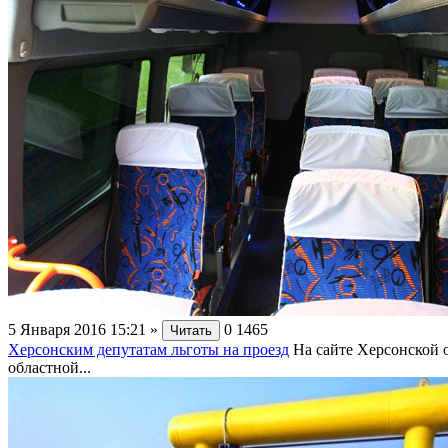
5 Января 2016 15:21
»
0
1465
Читать
Херсонским депутатам льготы на проезд
На сайте Херсонской 
областной...