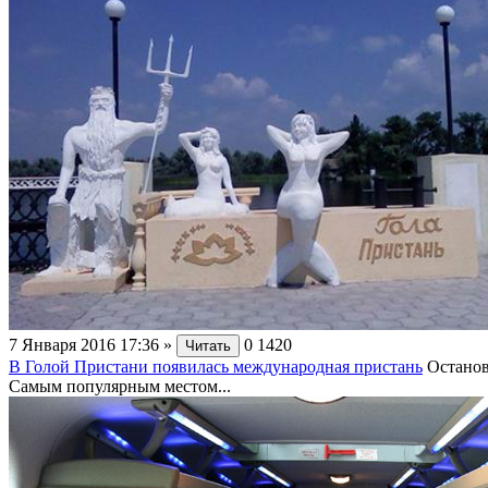
7 Января 2016 17:36
»
0
1420
Читать
В Голой Пристани появилась международная пристань
Останов
Самым популярным местом...