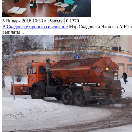
5 Января 2016 10:33
»
0
1370
Читать
В Скадовске прошло совещание
Мэр Скадовска Яковлев А.Ю. п
выплаты...