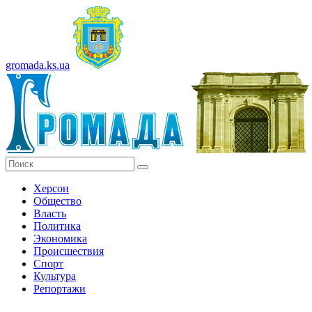
gromada.ks.ua
Херсон
Общество
Власть
Политика
Экономика
Происшествия
Спорт
Культура
Репортажи