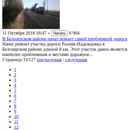
11 Октября 2018 18:47
»
0
904
Читать
В Белозерском районе начат ремонт самой проблемной дороги
Начат ремонт участка дороги Разлив-Надеждовка в
Белозерском районе длиной 8 км. Этот участок давно является
наиболее проблемным и местами дорожное...
Страница 33/127
предыдущая
/
следующая
1
2
3
4
5
6
7
8
9
10
11
12