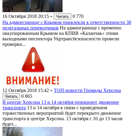
16 Октября 2018 20:15
»
0
770
Читать
На админгранице с Крымом привлекли к ответственности 38
нелегальных перевозчиков
На админгранице с временно
оккупированным Крымом на КПВВ «Каланчак» этими
выходными инспектора Укртрансбезопасности провели
проверки...
12 Октября 2018 15:42
»
ТОП-новости Громады Херсона
0
865
Читать
В центре Херсона 13 и 14 октября перекроют движение
транспорта
13 и 14 октября в связи с проведением
торжественных мероприятий будет перекрыто движение
транспорта в центре Херсона. 13 октября с 10 до 13 часов
будет...