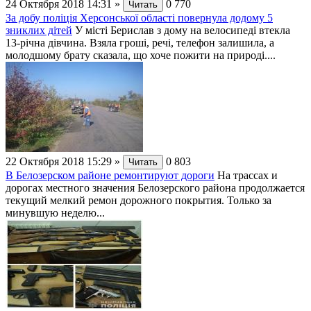
24 Октября 2018 14:31
»
0
770
Читать
За добу поліція Херсонської області повернула додому 5
зниклих дітей
У місті Берислав з дому на велосипеді втекла
13-річна дівчина. Взяла гроші, речі, телефон залишила, а
молодшому брату сказала, що хоче пожити на природі....
22 Октября 2018 15:29
»
0
803
Читать
В Белозерском районе ремонтируют дороги
На трассах и
дорогах местного значения Белозерского района продолжается
текущий мелкий ремон дорожного покрытия. Только за
минувшую неделю...