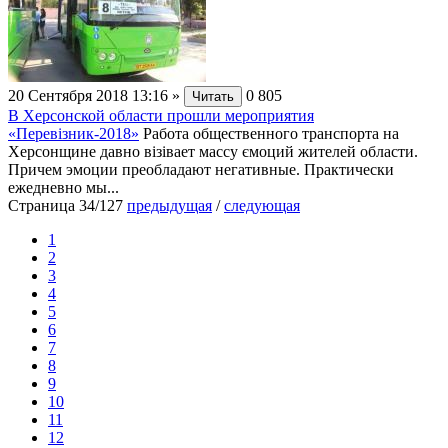
20 Сентября 2018 13:16
»
0
805
Читать
В Херсонской области прошли мероприятия
«Перевізник-2018»
Работа общественного транспорта на
Херсонщине давно візівает массу ємоций жителей области.
Причем эмоции преобладают негативные. Практически
ежедневно мы...
Страница 34/127
предыдущая
/
следующая
1
2
3
4
5
6
7
8
9
10
11
12