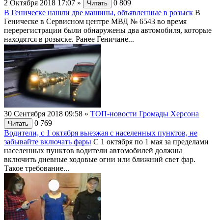
2 Октября 2018 17:07
»
0
809
Читать
В Геническе нашли две машины, объявленные в розыск
В
Геническе в Сервисном центре МВД № 6543 во время
перерегистрации были обнаружены два автомобиля, которые
находятся в розыске. Ранее Геничане...
30 Сентября 2018 09:58
»
ТОП-новости Громады Херсона
0
769
Читать
Водители, с 1 октября выезжая с населенных пунктов, не
забывайте включать фары
С 1 октября по 1 мая за пределами
населенных пунктов водители автомобилей должны
включить дневные ходовые огни или ближний свет фар.
Такое требование...