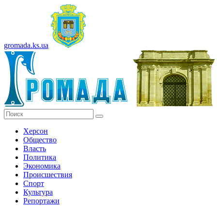
gromada.ks.ua
Херсон
Общество
Власть
Политика
Экономика
Происшествия
Спорт
Культура
Репортажи