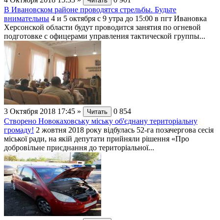
Читать
В Ивановском районе проводятся стрельбы. Будьте
внимательны
4 и 5 октября с 9 утра до 15:00 в пгт Ивановка
Херсонской области будут проводится занятия по огневой
подготовке с офицерами управления тактической группы...
3 Октября 2018 17:45
»
0
854
Читать
Створено Новокаховську міську об'єднану територіальну
громаду!
2 жовтня 2018 року відбулась 52-га позачергова сесія
міської ради, на якій депутати прийняли рішення «Про
добровільне приєднання до територіальної...