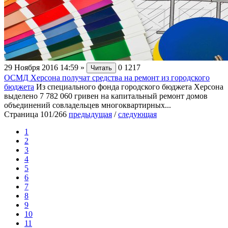
29 Ноября 2016 14:59
»
0
1217
Читать
ОСМД Херсона получат средства на ремонт из городского
бюджета
Из специального фонда городского бюджета Херсона
выделено 7 782 060 гривен на капитальный ремонт домов
объединений совладельцев многоквартирных...
Страница 101/266
предыдущая
/
следующая
1
2
3
4
5
6
7
8
9
10
11