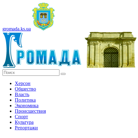
gromada.ks.ua
Херсон
Общество
Власть
Политика
Экономика
Происшествия
Спорт
Культура
Репортажи