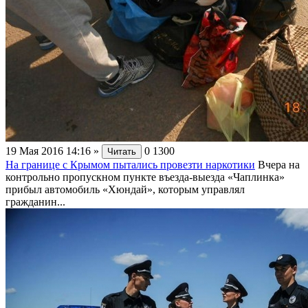
19 Мая 2016 14:16
»
0
1300
Читать
На границе с Крымом пытались провезти наркотики
Вчера на
контрольно пропускном пункте въезда-выезда «Чаплинка»
прибыл автомобиль «Хюндай», которым управлял
гражданин...