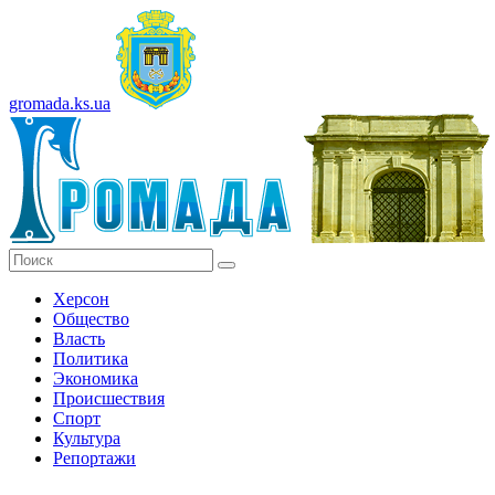
gromada.ks.ua
Херсон
Общество
Власть
Политика
Экономика
Происшествия
Спорт
Культура
Репортажи