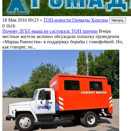
18 Мая 2016 09:23
»
ТОП-новости Громады Херсона
Читать
0
1616
Почему ЛГБТ-марш не состоялся: ТОП причин
Вчера
местные жители активно обсуждали попытку проведения
«Марша Равенства» в поддержку борьбы с гомофобией. Но,
как говорят, не...