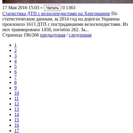
17 Мая 2016 15:03
»
0
1363
Читать
Статистика ДТП с велосипедистами на Херсонщине
По
статистическим данным, за 2014 год на дорогах Украины
произошло 1613 ДТП с пострадавшими велосипедистами. Из
них травмировано 1458, погибло 262. За...
Страница 196/266
предыдущая
/
следующая
1
2
3
4
5
6
7
8
9
10
11
12
13
14
15
16
17