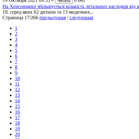
19 Октября 2021 09:55
»
0
641
Читать
На Херсонщині збільшується кількість летальних наслідків від 
19, серед яких 62 дитини та 13 медичних...
Страница 17/266
предыдущая
/
следующая
1
2
3
4
5
6
7
8
9
10
11
12
13
14
15
16
17
18
19
20