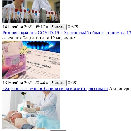
14 Ноября 2021 08:17
»
0
679
Читать
Розповсюдження СОVID-19 в Херсонській області станом на 13
серед них 24 дитини та 12 медичних...
13 Ноября 2021 20:44
»
0
681
Читать
«Херсонгаз» змінює банківські реквізити для сплати
Акціонерне