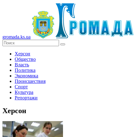
gromada.ks.ua
Херсон
Общество
Власть
Политика
Экономика
Происшествия
Спорт
Культура
Репортажи
Херсон