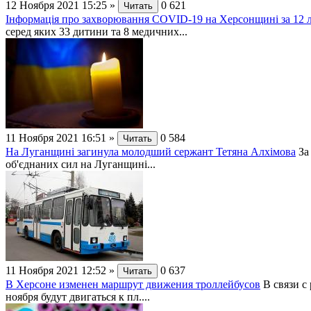
12 Ноября 2021 15:25
»
0
621
Читать
Інформація про захворювання СОVID-19 на Херсонщині за 12 
серед яких 33 дитини та 8 медичних...
11 Ноября 2021 16:51
»
0
584
Читать
На Луганщині загинула молодший сержант Тетяна Алхімова
За
об'єднаних сил на Луганщині...
11 Ноября 2021 12:52
»
0
637
Читать
В Херсоне изменен маршрут движения троллейбусов
В связи с
ноября будут двигаться к пл....