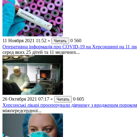
11 Ноября 2021 11:52
»
0
560
Читать
Оперативна інформація про СОVID-19 на Херсонщині на 11 ли
серед яких 25 дітей та 11 медичних...
26 Октября 2021 07:17
»
0
605
Читать
Херсонські лікарі прооперували дівчинку з вродженим пороком
міжпередсердної...