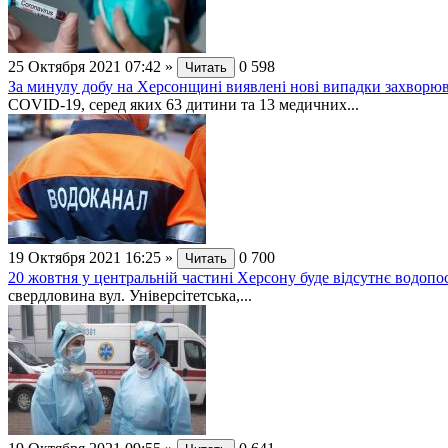
25 Октября 2021 07:42
»
0
598
Читать
За минулу добу на Херсонщині виявлені нові випадки захвор
СОVID-19, серед яких 63 дитини та 13 медичних...
19 Октября 2021 16:25
»
0
700
Читать
20 жовтня у центральній частині Херсону буде відсутнє водопо
свердловина вул. Універсітетська,...