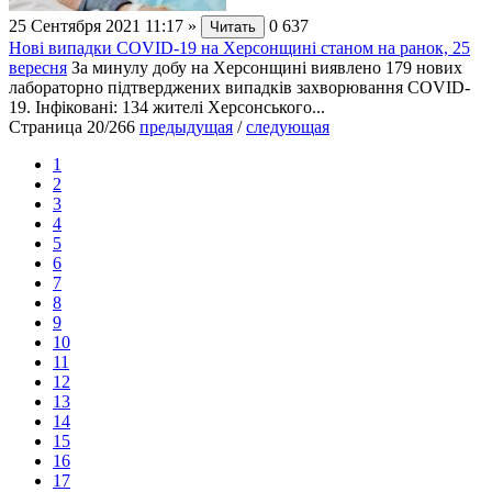
25 Сентября 2021 11:17
»
0
637
Читать
Нові випадки СОVID-19 на Херсонщині станом на ранок, 25
вересня
За минулу добу на Херсонщині виявлено 179 нових
лабораторно підтверджених випадків захворювання СОVID-
19. Інфіковані: 134 жителі Херсонського...
Страница 20/266
предыдущая
/
следующая
1
2
3
4
5
6
7
8
9
10
11
12
13
14
15
16
17