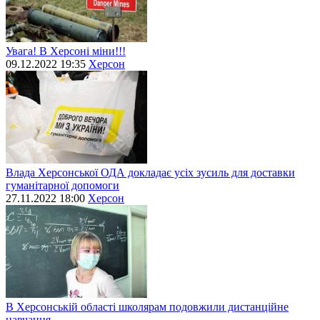
Увага! В Херсоні міни!!!
09.12.2022 19:35
Херсон
Влада Херсонської ОДА докладає усіх зусиль для доставки
гуманітарної допомоги
27.11.2022 18:00
Херсон
В Херсонській області школярам подовжили дистанційне
навчання