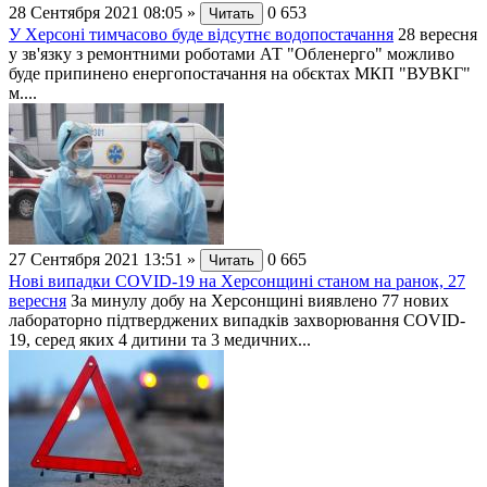
28 Сентября 2021 08:05
»
0
653
Читать
У Херсоні тимчасово буде відсутнє водопостачання
28 вересня
у зв'язку з ремонтними роботами АТ "Обленерго" можливо
буде припинено енергопостачання на обєктах МКП "ВУВКГ"
м....
27 Сентября 2021 13:51
»
0
665
Читать
Нові випадки СОVID-19 на Херсонщині станом на ранок, 27
вересня
За минулу добу на Херсонщині виявлено 77 нових
лабораторно підтверджених випадків захворювання СОVID-
19, серед яких 4 дитини та 3 медичних...