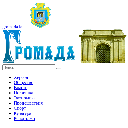
gromada.ks.ua
Херсон
Общество
Власть
Политика
Экономика
Происшествия
Спорт
Культура
Репортажи