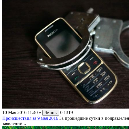
10 Мая 2016 11:40
»
0
1319
Читать
Происшествия за 9 мая 2016
За прошедшие сутки в подразделе
заявлений...