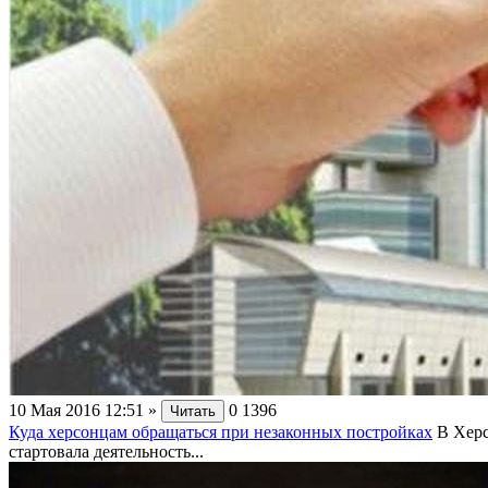
10 Мая 2016 12:51
»
0
1396
Читать
Куда херсонцам обращаться при незаконных постройках
В Херс
стартовала деятельность...