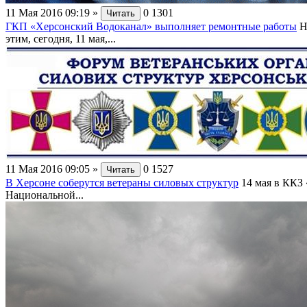
11 Мая 2016 09:19
»
0
1301
Читать
ГКП «Херсонский Водоканал» выполняет ремонтные работы
Н
этим, сегодня, 11 мая,...
11 Мая 2016 09:05
»
0
1527
Читать
В Херсоне соберутся ветераны силовых структур
14 мая в ККЗ
Национальной...