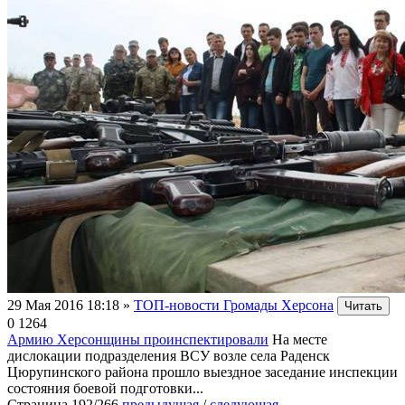
29 Мая 2016 18:18
»
ТОП-новости Громады Херсона
Читать
0
1264
Армию Херсонщины проинспектировали
На месте
дислокации подразделения ВСУ возле села Раденск
Цюрупинского района прошло выездное заседание инспекции
состояния боевой подготовки...
Страница 192/266
предыдущая
/
следующая