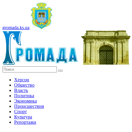
gromada.ks.ua
Херсон
Общество
Власть
Политика
Экономика
Происшествия
Спорт
Культура
Репортажи