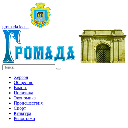
gromada.ks.ua
Херсон
Общество
Власть
Политика
Экономика
Происшествия
Спорт
Культура
Репортажи