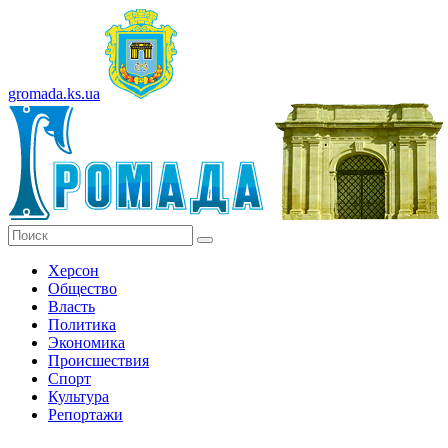
gromada.ks.ua
Херсон
Общество
Власть
Политика
Экономика
Происшествия
Спорт
Культура
Репортажи