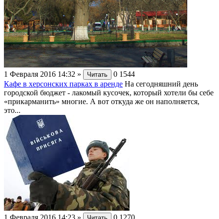
1 Февраля 2016 14:32
»
0
1544
Читать
Кафе в херсонских парках в аренде
На сегодняшний день
городской бюджет - лакомый кусочек, который хотели бы себе
«прикарманить» многие. А вот откуда же он наполняется,
это...
1 Февраля 2016 14:23
»
0
1270
Читать