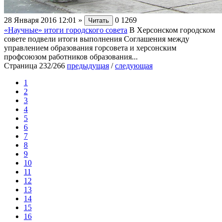
28 Января 2016 12:01
»
0
1269
Читать
«Научные» итоги городского совета
В Херсонском городском
совете подвели итоги выполнения Соглашения между
управлением образования горсовета и херсонским
профсоюзом работников образования...
Страница 232/266
предыдущая
/
следующая
1
2
3
4
5
6
7
8
9
10
11
12
13
14
15
16