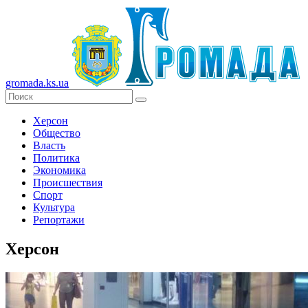
gromada.ks.ua
Херсон
Общество
Власть
Политика
Экономика
Происшествия
Спорт
Культура
Репортажи
Херсон