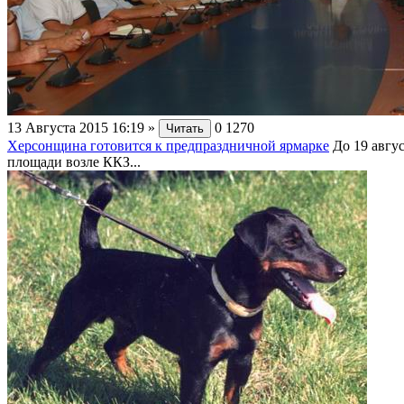
13 Августа 2015 16:19
»
0
1270
Читать
Херсонщина готовится к предпраздничной ярмарке
До 19 авгу
площади возле ККЗ...