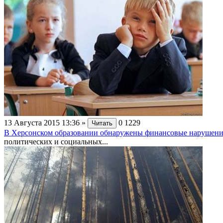
13 Августа 2015 13:36
»
0
1229
Читать
В Херсонском образовании обнаружены финансовые нарушени
политических и социальных...