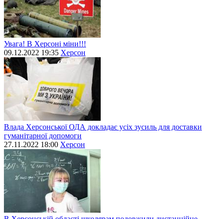
Увага! В Херсоні міни!!!
09.12.2022 19:35
Херсон
Влада Херсонської ОДА докладає усіх зусиль для доставки
гуманітарної допомоги
27.11.2022 18:00
Херсон
В Херсонській області школярам подовжили дистанційне