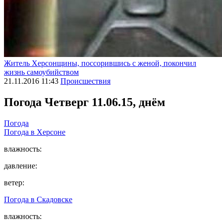
Житель Херсонщины, поссорившись с женой, покончил
жизнь самоубийством
21.11.2016 11:43
Происшествия
Погода
Четверг 11.06.15, днём
Погода
Погода в
Херсоне
влажность:
давление:
ветер:
Погода в
Скадовске
влажность: