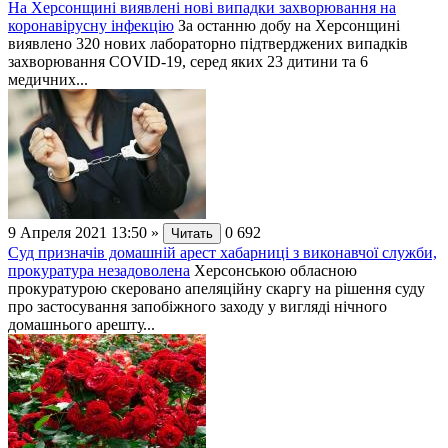
На Херсонщині виявлені нові випадки захворювання на
коронавірусну інфекцію
За останню добу на Херсонщині
виявлено 320 нових лабораторно підтверджених випадків
захворювання СОVID-19, серед яких 23 дитини та 6
медичних...
9 Апреля 2021 13:50
»
0
692
Читать
Суд призначів домашній арест хабарниці з виконавчої служби,
прокуратура незадоволена
Херсонською обласною
прокуратурою скеровано апеляційну скаргу на рішення суду
про застосування запобіжного заходу у вигляді нічного
домашнього арешту...