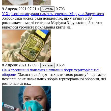
9 Апреля 2021 07:21
»
0
703
Читать
У Херсоні вшанували пам'ять генерала Маріуша Заруського
Херсонська міська рада повідомляє, що у зв'язку з 80
роковинами смерті генерала Маріуша Заруського , 8 квітня
відбулося урочисте покладання квітів на...
8 Апреля 2021 17:09
»
0
654
Читать
На Херсонщині почалися навчальні збори територіальної
оборони
"Захисти свій дім - захисти свою родину" - це гасло
позапланових навчальних зборів територіальної оборони, які
розпочалися на...