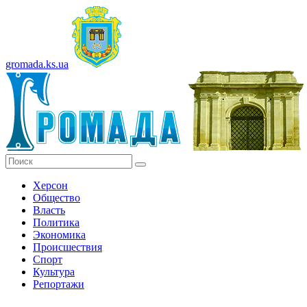
gromada.ks.ua
Херсон
Общество
Власть
Политика
Экономика
Происшествия
Спорт
Культура
Репортажи