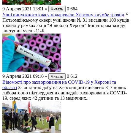
9 Апреля 2021 13:01
»
0
664
Читать
Учні випускного класу подарували Херсону клумбу троянд
У
Потьомкінському сквері учні школи № 31 висадили 100 кущів
троянд у рамках акції "Я люблю Херсон" Ініціатором заходу
виступив учень 11-Б...
9 Апреля 2021 09:16
»
0
612
Читать
Відомості про захворювання на СОVID-19 у Херсоні та
області
За останню добу на Херсонщині виявлено 317 нових
лабораторно підтверджених аипадків захворювання СОVID-
19, серед яких 42 дитини та 13 медичних...