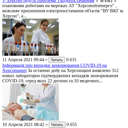
У Херсоні будуть проблеми з водопостачанням
У зв'язку з
плановими роботами на мережах АТ "Херсонобленерго" ,
можливе припинення електропостачання об'єктів "ВУ ВКГ м.
Херсон", а...
11 Апреля 2021 09:44
»
0
631
Читать
Інформація про випадки захворювання СОVID-19 на
Херсонщині
За останню добу на Херсонщині виявлено 312
нових лабораторно підтверджених випадків захворювання
СОVID-19, серед яких 22 дитини та 10 медичних...
10 Апреля 2021 08:42
»
0
655
Читать