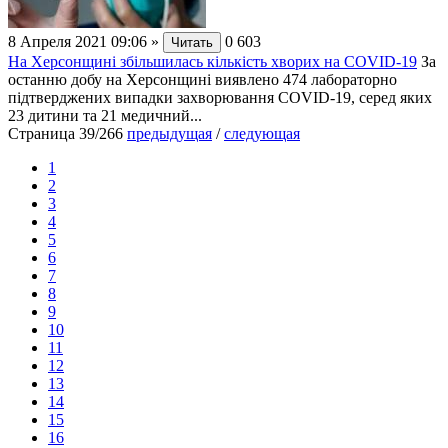
8 Апреля 2021 09:06
»
0
603
Читать
На Херсонщині збільшилась кількість хворих на СОVID-19
За
останню добу на Херсонщині виявлено 474 лабораторно
підтверджених випадки захворювання СОVID-19, серед яких
23 дитини та 21 медичний...
Страница 39/266
предыдущая
/
следующая
1
2
3
4
5
6
7
8
9
10
11
12
13
14
15
16