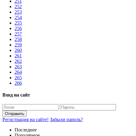
251
252
253
254
255
256
257
258
259
260
261
262
263
264
265
266
Вход на сайт
Отправить
Регистрация на сайте!
Забыли пароль?
Последнее
Популярное