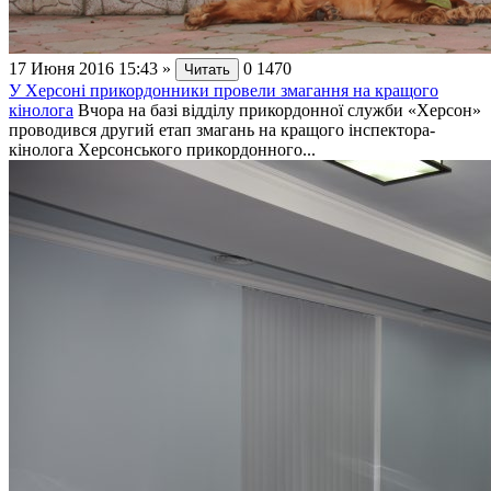
17 Июня 2016 15:43
»
0
1470
Читать
У Херсоні прикордонники провели змагання на кращого
кінолога
Вчора на базі відділу прикордонної служби «Херсон»
проводився другий етап змагань на кращого інспектора-
кінолога Херсонського прикордонного...