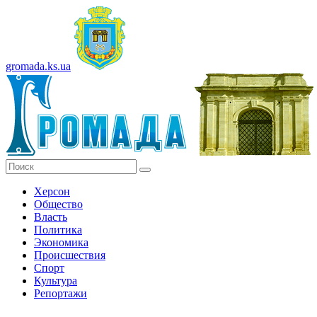
gromada.ks.ua
Херсон
Общество
Власть
Политика
Экономика
Происшествия
Спорт
Культура
Репортажи