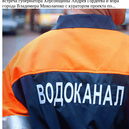
встреча губернатора Херсонщины Андрея Гордеева и мэра
города Владимира Миколаенко с куратором проекта по...