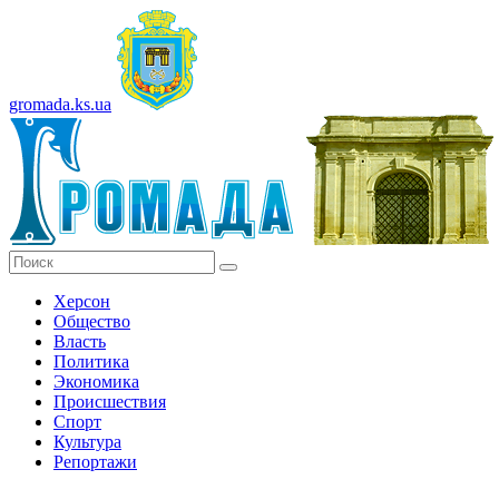
gromada.ks.ua
Херсон
Общество
Власть
Политика
Экономика
Происшествия
Спорт
Культура
Репортажи