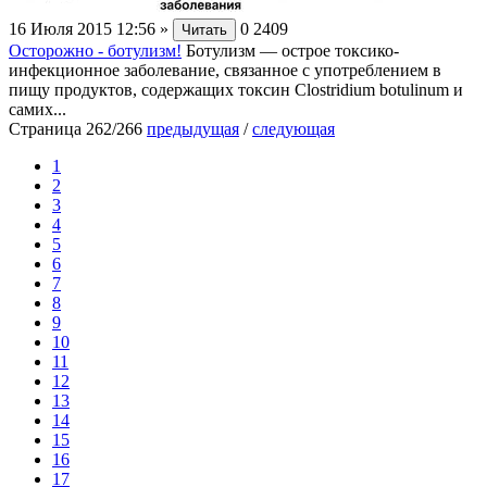
16 Июля 2015 12:56
»
0
2409
Читать
Осторожно - ботулизм!
Ботулизм — острое токсико-
инфекционное заболевание, связанное с употреблением в
пищу продуктов, содержащих токсин Clostridium botulinum и
самих...
Страница 262/266
предыдущая
/
следующая
1
2
3
4
5
6
7
8
9
10
11
12
13
14
15
16
17