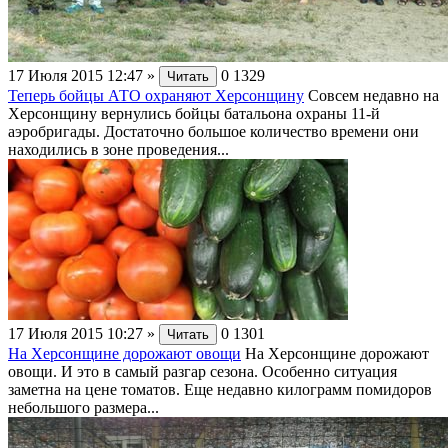
17 Июля 2015 12:47
»
0
1329
Читать
Теперь бойцы АТО охраняют Херсонщину
Совсем недавно на
Херсонщину вернулись бойцы батальона охраны 11-й
аэробригады. Достаточно большое количество времени они
находились в зоне проведения...
17 Июля 2015 10:27
»
0
1301
Читать
На Херсонщине дорожают овощи
На Херсонщине дорожают
овощи. И это в самый разгар сезона. Особенно ситуация
заметна на цене томатов. Еще недавно килограмм помидоров
небольшого размера...