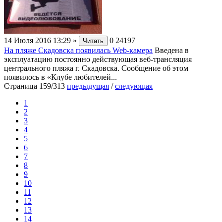
14 Июля 2016 13:29
»
0
24197
Читать
На пляже Скадовска появилась Web-камера
Введена в
эксплуатацию постоянно действующая веб-трансляция
центрального пляжа г. Скадовска. Сообщение об этом
появилось в «Клубе любителей...
Страница 159/313
предыдущая
/
следующая
1
2
3
4
5
6
7
8
9
10
11
12
13
14