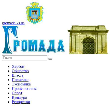
gromada.ks.ua
Херсон
Общество
Власть
Политика
Экономика
Происшествия
Спорт
Культура
Репортажи