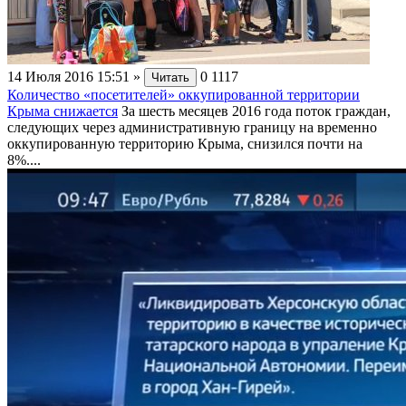
14 Июля 2016 15:51
»
0
1117
Читать
Количество «посетителей» оккупированной территории
Крыма снижается
За шесть месяцев 2016 года поток граждан,
следующих через административную границу на временно
оккупированную территорию Крыма, снизился почти на
8%....