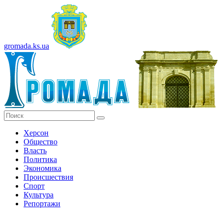
gromada.ks.ua
Херсон
Общество
Власть
Политика
Экономика
Происшествия
Спорт
Культура
Репортажи