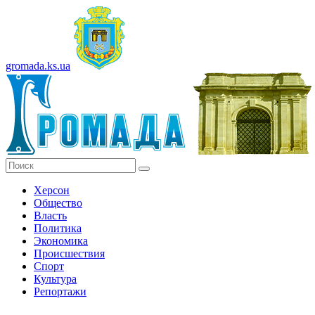
gromada.ks.ua
Херсон
Общество
Власть
Политика
Экономика
Происшествия
Спорт
Культура
Репортажи