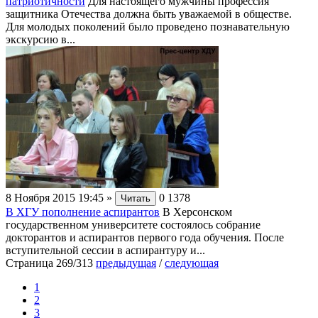
патриотичности
Для настоящего мужчины профессия
защитника Отечества должна быть уважаемой в обществе.
Для молодых поколений было проведено познавательную
экскурсию в...
8 Ноября 2015 19:45
»
0
1378
Читать
В ХГУ пополнение аспирантов
В Херсонском
государственном университете состоялось собрание
докторантов и аспирантов первого года обучения. После
вступительной сессии в аспирантуру и...
Страница 269/313
предыдущая
/
следующая
1
2
3