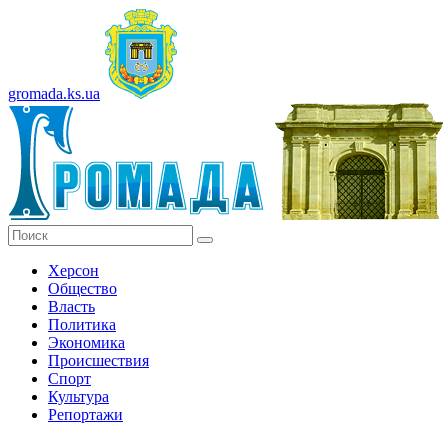
gromada.ks.ua
Херсон
Общество
Власть
Политика
Экономика
Происшествия
Спорт
Культура
Репортажи