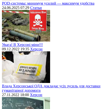
POD-системы: минимум усилий — максимум удобства
24.06.2025 07:29
Статьи
Увага! В Херсоні міни!!!
09.12.2022 19:35
Херсон
Влада Херсонської ОДА докладає усіх зусиль для доставки
гуманітарної допомоги
27.11.2022 18:00
Херсон