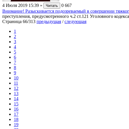
4 Июля 2019 15:39
»
0
667
Читать
Внимание! Разыскивается подозреваемый в совершении тяжког
преступления, предусмотренного ч.2 ст.121 Уголовного кодекса
Страница 66/313
предыдущая
/
следующая
1
2
3
4
5
6
7
8
9
10
11
12
13
14
15
16
17
18
19