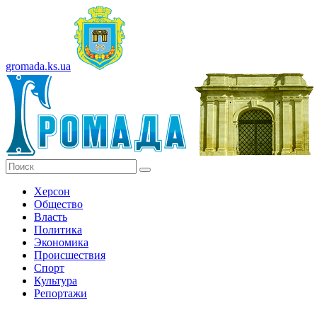
gromada.ks.ua
Херсон
Общество
Власть
Политика
Экономика
Происшествия
Спорт
Культура
Репортажи