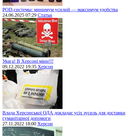
POD-системы: минимум усилий — максимум удобства
24.06.2025 07:29
Статьи
Увага! В Херсоні міни!!!
09.12.2022 19:35
Херсон
Влада Херсонської ОДА докладає усіх зусиль для доставки
гуманітарної допомоги
27.11.2022 18:00
Херсон