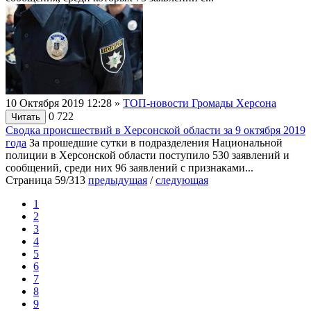
10 Октября 2019 12:28
»
ТОП-новости Громады Херсона
0
722
Читать
Сводка происшествий в Херсонской области за 9 октября 2019
года
За прошедшие сутки в подразделения Национальной
полиции в Херсонской области поступило 530 заявлений и
сообщений, среди них 96 заявлений с признаками...
Страница 59/313
предыдущая
/
следующая
1
2
3
4
5
6
7
8
9