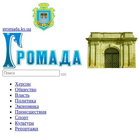
gromada.ks.ua
Херсон
Общество
Власть
Политика
Экономика
Происшествия
Спорт
Культура
Репортажи