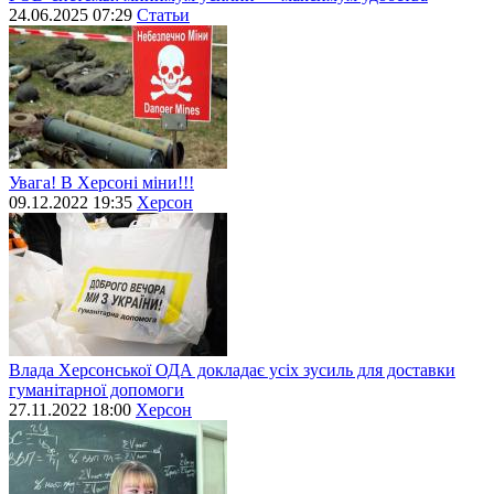
24.06.2025 07:29
Статьи
Увага! В Херсоні міни!!!
09.12.2022 19:35
Херсон
Влада Херсонської ОДА докладає усіх зусиль для доставки
гуманітарної допомоги
27.11.2022 18:00
Херсон