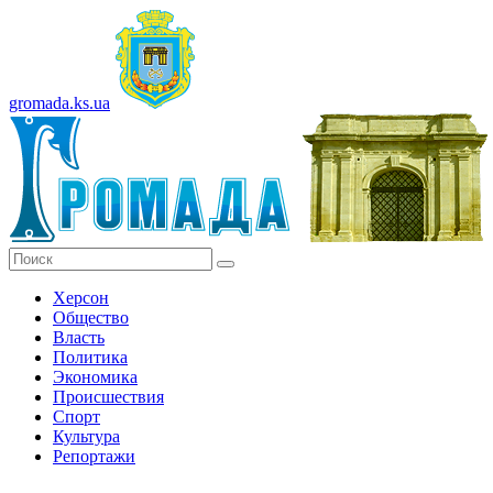
gromada.ks.ua
Херсон
Общество
Власть
Политика
Экономика
Происшествия
Спорт
Культура
Репортажи