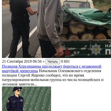
21 Сентября 2019 06:56
»
0
601
Читать
Полиция Херсонщины продолжает бороться с незаконной
вырубкой древесины
Начальник Олешковского отделения
полиции Сергей Ященко сообщил, что во время
патрулирования мобильная группа из числа полицейских и
лесников заметили...