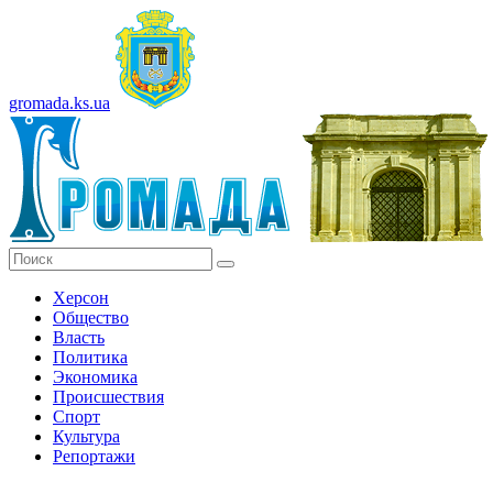
gromada.ks.ua
Херсон
Общество
Власть
Политика
Экономика
Происшествия
Спорт
Культура
Репортажи