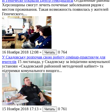
В Геническе открыли Центр гемодиализа
Отдаленные районы
Херсонщины смогут лечить почечные заболевания рядом с
местом проживания. Такая возможность появилась у жителей
Генического,...
16 Ноября 2018 12:08
»
0
764
Читать
У Скадовську розпочав свою роботу семінар-практикум для
вчителів
15 листапада, у Скадовську за ініціативи комунальної
установи «Скадовський районний методичний кабінет» та
підтримки комунального вищого...
15 Ноября 2018 17:13
»
0
761
Читать