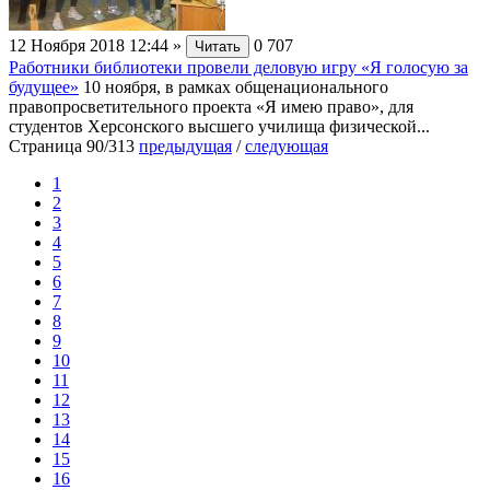
12 Ноября 2018 12:44
»
0
707
Читать
Работники библиотеки провели деловую игру «Я голосую за
будущее»
10 ноября, в рамках общенационального
правопросветительного проекта «Я имею право», для
студентов Херсонского высшего училища физической...
Страница 90/313
предыдущая
/
следующая
1
2
3
4
5
6
7
8
9
10
11
12
13
14
15
16