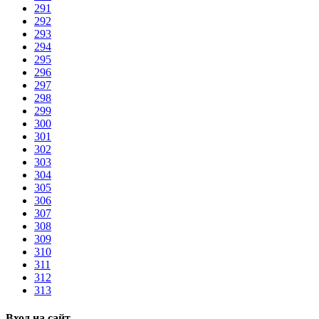
291
292
293
294
295
296
297
298
299
300
301
302
303
304
305
306
307
308
309
310
311
312
313
Вход на сайт