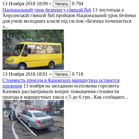
13 Ноября 2018 18:09
»
0
794
Читать
Національний урок безпеки у гімназії №6
13 листопада у
Херсонській гімназії №6 пройшов Національний урок безпеки
для учнів молодших класів під гаслом «Безпека починається
з...
13 Ноября 2018 18:01
»
0
718
Читать
Стоимость проезда в Каховских маршрутках останется
прежним
13 ноября на заседании исполкома горсовета
Каховки рассматривали вопрос повышения стоимости
проезда в маршрутных такси с 5 до 6 грн.. Как сообщают...