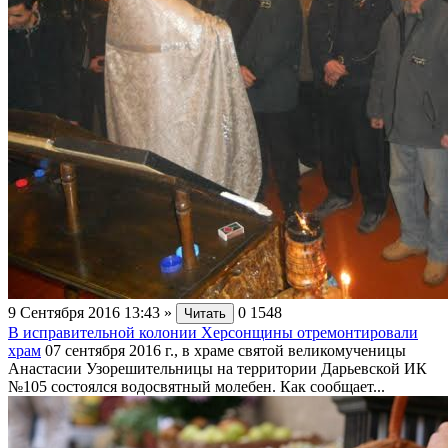
9 Сентября 2016 13:43
»
0
1548
Читать
В исправительной колонии Херсонщины отремонтировали
храм
07 сентября 2016 г., в храме святой великомученицы
Анастасии Узорешительницы на территории Дарьевской ИК
№105 состоялся водосвятный молебен. Как сообщает...