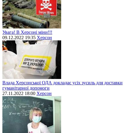
Увага! В Херсоні міни!!!
09.12.2022 19:35
Херсон
Влада Херсонської ОДА докладає усіх зусиль для доставки
гуманітарної допомоги
27.11.2022 18:00
Херсон