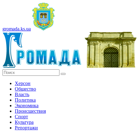
gromada.ks.ua
Херсон
Общество
Власть
Политика
Экономика
Происшествия
Спорт
Культура
Репортажи