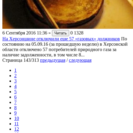
6 Сентября 2016 11:36
»
0
1328
Читать
На Херсонщине отключили еще 57 «газовых» должников
По
состоянию на 05.09.16 (за прошедшую неделю) в Херсонской
области отключено 57 потребителей природного газа за
наличие задолженности, в том числе 8...
Страница 143/313
предыдущая
/
следующая
1
2
3
4
5
6
7
8
9
10
11
12