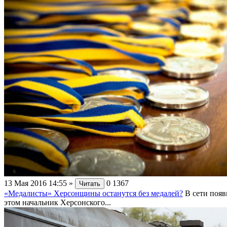
13 Мая 2016 14:55
»
0
1367
Читать
«Медалисты» Херсонщины останутся без медалей?
В сети поя
этом начальник Херсонского...