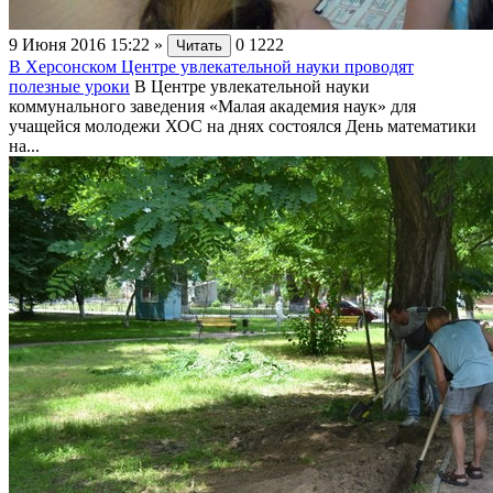
9 Июня 2016 15:22
»
0
1222
Читать
В Херсонском Центре увлекательной науки проводят
полезные уроки
В Центре увлекательной науки
коммунального заведения «Малая академия наук» для
учащейся молодежи ХОС на днях состоялся День математики
на...