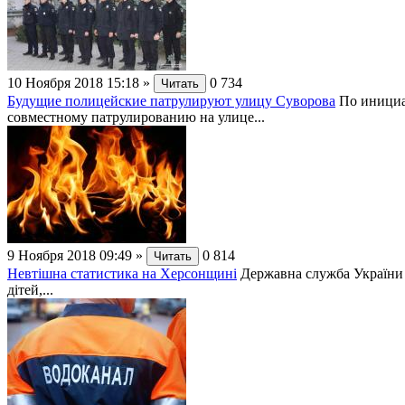
10 Ноября 2018 15:18
»
0
734
Читать
Будущие полицейские патрулируют улицу Суворова
По инициа
совместному патрулированию на улице...
9 Ноября 2018 09:49
»
0
814
Читать
Невтішна статистика на Херсонщині
Державна служба України з
дітей,...