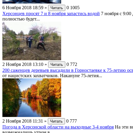
6 Ноября 2018 18:59
»
0
1005
Читать
Херсонцев просят 7 и 8 ноября запастись водой
7 ноября с 9:0
полностью будет...
2 Ноября 2018 13:10
»
0
772
Читать
200 саженцев деревьев высадили в Горностаевке к 75-летию о
от нацистских захватчиков. Накануне 75-летия...
2 Ноября 2018 11:31
»
0
777
Читать
Погода в Херсонской области на выходные 3-4 ноября
На эти в
возможналишь утром в...