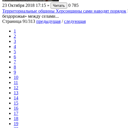
23 Октября 2018 17:15
»
0
785
Читать
Территориальные общины Херсонщины сами наводят порядок
бездорожья» между селами...
Страница 91/313
предыдущая
/
следующая
1
2
3
4
5
6
7
8
9
10
11
12
13
14
15
16
17
18
19