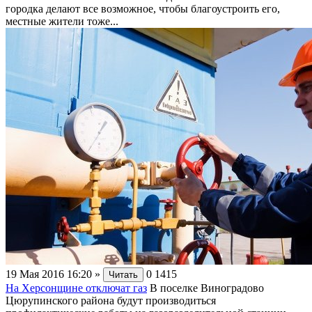
городка делают все возможное, чтобы благоустроить его,
местные жители тоже...
19 Мая 2016 16:20
»
0
1415
Читать
На Херсонщине отключат газ
В поселке Виноградово
Цюрупинского района будут производиться