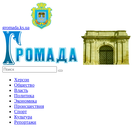
gromada.ks.ua
Херсон
Общество
Власть
Политика
Экономика
Происшествия
Спорт
Культура
Репортажи