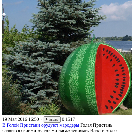
19 Мая 2016 16:50
»
0
1517
Читать
В Голой Пристани орудуют мародеры
Голая Пристань
славится своими зелеными насаждениями. Власти этого