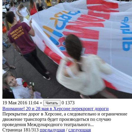
19 Мая 2016 11:04
»
0
1373
Читать
Внимание! 20 и 28 мая в Херсоне перекроют дороги
Перекрытие дорог в Херсоне, а следовательно и ограничение
движение транспорта будет производиться по случаю
проведения Международного театрального...
Страница 181/313
предыдущая
/
следующая